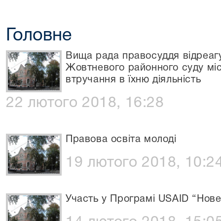
Головне
Вища рада правосуддя відреагу
Жовтневого районного суду мі
втручання в їхню діяльність
22 лютого 2018, 16:28
Правова освіта молоді
19 лютого 2018, 10:2
Участь у Програмі USAID “Нов