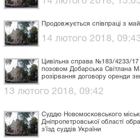
14 лютого 2018, 15:0
Продовжується співпраці з ма
14 лютого 2018, 09:4
Цивільна справа №183/4233/17
позовом Добарська Світлана М
розірвання договору оренди зе
13 лютого 2018, 09:42
Суддю Новомосковського міськ
Дніпропетровської області обр
з`їзд суддів України