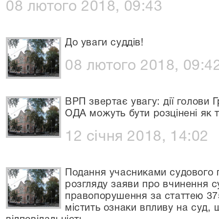
08 лютого 2018, 09:43
До уваги суддів!
08 лютого 2018, 09:4
ВРП звертає увагу: дії голови 
ОДА можуть бути розцінені як 
12 січня 2018, 14:02
Подання учасниками судового п
розгляду заяви про вчинення 
правопорушення за статтею 37
містить ознаки впливу на суд,