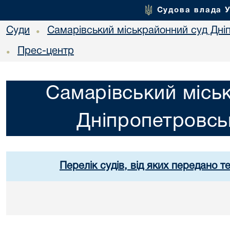
Судова влада 
Суди
Самарівський міськрайонний суд Дніп
•
Прес-центр
•
Самарівський місь
Дніпропетровськ
Перелік судів, від яких передано т