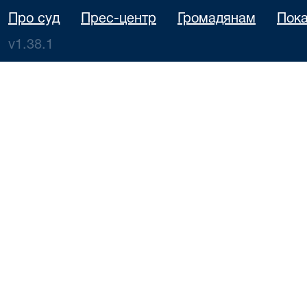
Про суд
Прес-центр
Громадянам
Пока
v1.38.1