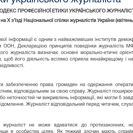
ОДЕКС ПРОФЕСІЙНОЇ ЕТИКИ УКРАЇНСЬКОГО ЖУРНАЛІС
на Х з'їзді Національної спілки журналістів України (квітень
ї інформації є одним з найважливіших інститутів демокр
и ООН, Декларацією принципів поведінки журналіста М
кого журналіста визначає основні морально-етичні оріє
им, щоб його діяльність всіляко сприяла якнайкращому і
ведливості.
ти забезпеченню права громадян на одержання оператив
ктним, відповідальним за свою справу. Журналіст поширює 
бо неточностей чи викривлень інформації, які могли б завд
відомлення. Журналіст відповідальний перед читачем, слух
в журналіст не може вдаватися до протизаконних, не
ище в особистих цілях. Як тяжкий злочин мають сприй