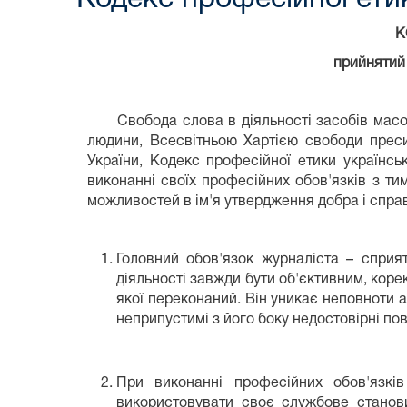
К
прийнятий 
Свобода слова в діяльності засобів масово
людини, Всесвітньою Хартією свободи прес
України, Кодекс професійної етики українсь
виконанні своїх професійних обов'язків з т
можливостей в ім'я утвердження добра і спра
Головний обов'язок журналіста – сприя
діяльності завжди бути об'єктивним, коре
якої переконаний. Він уникає неповноти а
неприпустимі з його боку недостовірні по
При виконанні професійних обов'язкі
використовувати своє службове станов