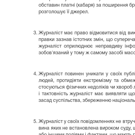
обставин платні (хабаря) за поширення бр
розголошує її джерел.
Журналіст має право відмовитися від вико
правки зазнав істотних змін, що супереч
журналіст оприлюднює неправдиву інфо
зобов'язаний у тому ж самому засобі мас
Журналіст повинен уникати у своїх публі
людей, протидіяти екстремізму та обме
стосуються фізичних недоліків чи хвороб
і тактовність журналіст має виявляти щ
засад суспільства, збереженню національн
Журналіст у своїх повідомленнях не втруч
вина яких не встановлена вироком суду, 
або іншими подіями і фактами, що мають г