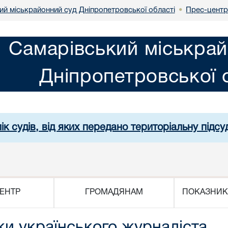
ий міськрайонний суд Дніпропетровської області
Прес-цент
•
Самарівський міськрай
Дніпропетровської 
ік судів, від яких передано територіальну підсуд
ЕНТР
ГРОМАДЯНАМ
ПОКАЗНИК
ки українського журналіста