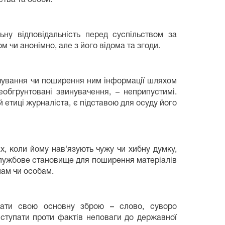
ну відповідальність перед суспільством за
 чи анонімно, але з його відома та згоди.
овчування чи поширення ним інформації шляхом
еобгрунтовані звинувачення, – неприпустимі.
й етиці журналіста, є підставою для осуду його
х, коли йому нав'язують чужу чи хибну думку,
службове становище для поширення матеріалів
лам чи особам.
кати свою основну зброю – слово, суворо
иступати проти фактів неповаги до державної