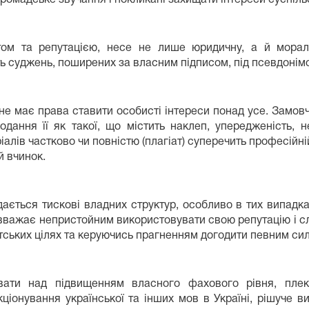
ом та репутацією, несе не лише юридичну, а й мораль
ь суджень, поширених за власним підписом, під псевдонімом
 не має права ставити особисті інтереси понад усе. Зам
ання її як такої, що містить наклеп, упередженість, н
алів частково чи повністю (плагіат) суперечить професійні
й вчинок.
дається тискові владних структур, особливо в тих випадка
н вважає непристойним використовувати свою репутацію і 
тських цілях та керуючись прагненням догодити певним си
вати над підвищенням власного фахового рівня, пле
ціонування української та інших мов в Україні, рішуче в