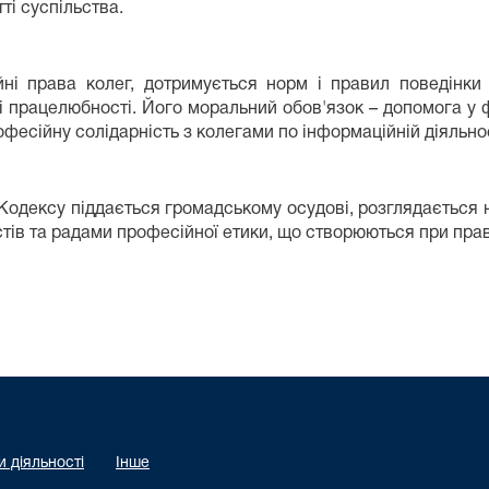
ті суспільства.
ні права колег, дотримується норм і правил поведінки 
і працелюбності. Його моральний обов'язок – допомога у
есійну солідарність з колегами по інформаційній діяльності 
дексу піддається громадському осудові, розглядається н
стів та радами професійної етики, що створюються при пра
 діяльності
Інше