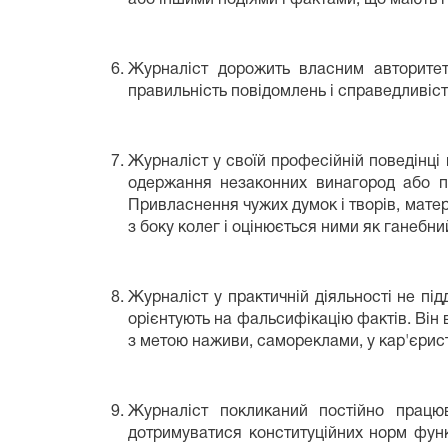
Журналіст дорожить власним авторитет
правильність повідомлень і справедливіст
Журналіст у своїй професійній поведінці
одержання незаконних винагород або под
Привласнення чужих думок і творів, матері
з боку колег і оцінюється ними як ганебни
Журналіст у практичній діяльності не під
орієнтують на фальсифікацію фактів. Ві
з метою наживи, самореклами, у кар'єрис
Журналіст покликаний постійно працю
дотримуватися конституційних норм функ