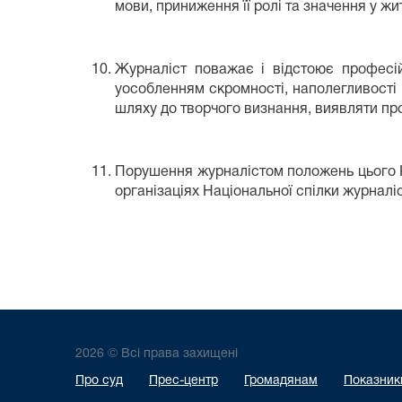
мови, приниження її ролі та значення у жит
Журналіст поважає і відстоює професій
уособленням скромності, наполегливості 
шляху до творчого визнання, виявляти проф
Порушення журналістом положень цього Ко
організаціях Національної спілки журналі
2026 © Всі права захищені
Про суд
Прес-центр
Громадянам
Показники