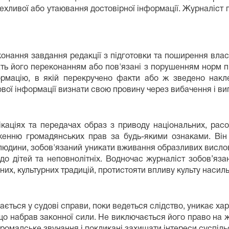
ехливої або утаювання достовірної інформації. Журналіст 
нання завдання редакції з підготовки та поширення власно
ать його переконанням або пов'язані з порушенням норм пр
рмацію, в якій перекручено факти або ж зведено накле
ової інформації визнати свою провину через вибачення і в
каціях та передачах образ з приводу національних, расови
женню громадянських прав за будь-якими ознаками. Він 
 людини, зобов'язаний уникати вживання образливих вислов
одо дітей та неповнолітніх. Водночас журналіст зобов’яз
их, культурних традицій, протистояти впливу культу насиль
ається у судові справи, поки ведеться слідство, уникає хар
що набрав законної сили. Не виключається його право на ж
ромадське звучання і покликані захищати інтереси суспіль