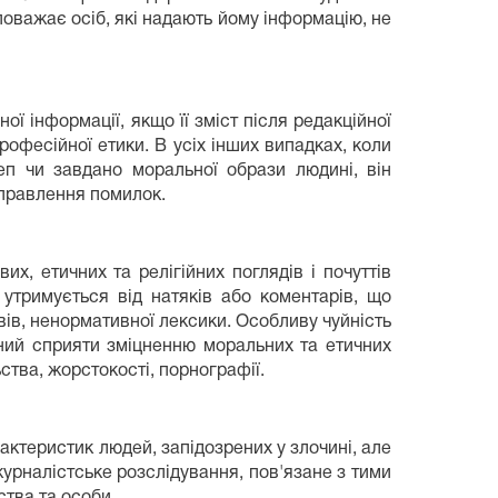
поважає осіб, які надають йому інформацію, не
ї інформації, якщо її зміст після редакційної
офесійної етики. В усіх інших випадках, коли
п чи завдано моральної образи людині, він
иправлення помилок.
х, етичних та релігійних поглядів і почуттів
утримується від натяків або коментарів, що
ів, ненормативної лексики. Особливу чуйність
аний сприяти зміцненню моральних та етичних
ства, жорстокості, порнографії.
актеристик людей, запідозрених у злочині, але
урналістське розслідування, пов'язане з тими
ства та особи.