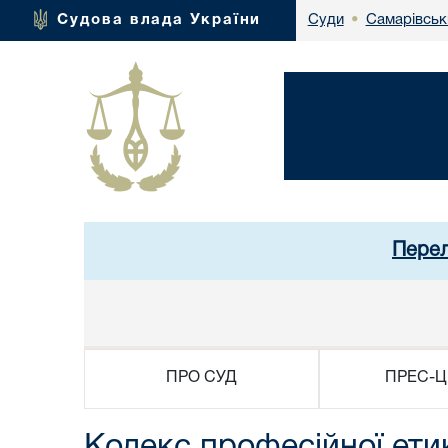
Самарівськ
Судова влада України
Суди
•
Перел
ПРО СУД
ПРЕС-Ц
Кодекс професійної ети