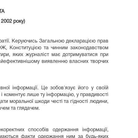
ТА
 2002 року)
атії. Керуючись Загальною декларацією прав
ФЖ, Конституцією та чинним законодавством
нтири, яких журналіст має дотримуватися при
 найефективнішому виявленню власних творчих
ної інформації. Це зобов'язує його у своїй
і коментує лише ту інформацію, у правдивості
ати моральної шкоди честі та гідності людини,
ачем та глядачем.
коректних способів одержання інформації,
маються факти одержання ним за будь-яких