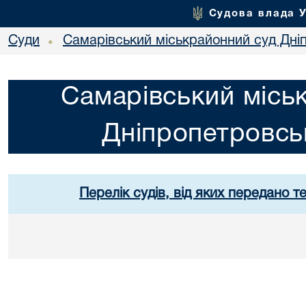
Судова влада 
Суди
Самарівський міськрайонний суд Дніп
•
Самарівський місь
Дніпропетровськ
Перелік судів, від яких передано т