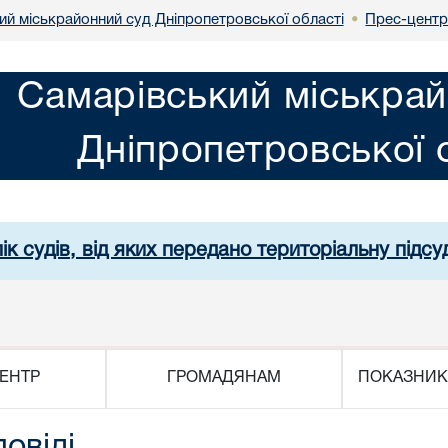
ий міськрайонний суд Дніпропетровської області
Прес-цент
•
Самарівський міськрай
Дніпропетровської 
ік судів, від яких передано територіальну підсуд
ЕНТР
ГРОМАДЯНАМ
ПОКАЗНИК
повіді