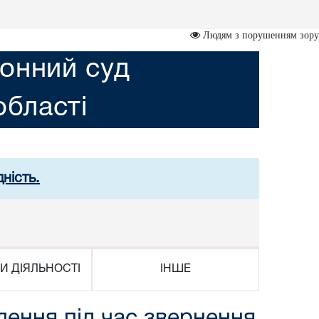
Людям з порушенням зору
онний суд
області
ність.
И ДІЯЛЬНОСТІ
ІНШЕ
ення під час звернення