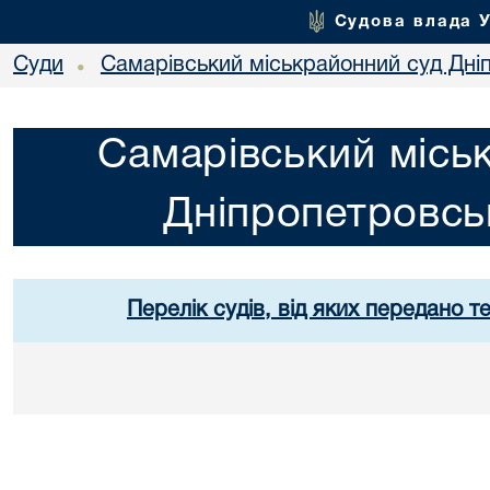
Судова влада 
Суди
Самарівський міськрайонний суд Дніп
•
Самарівський місь
Дніпропетровськ
Перелік судів, від яких передано т