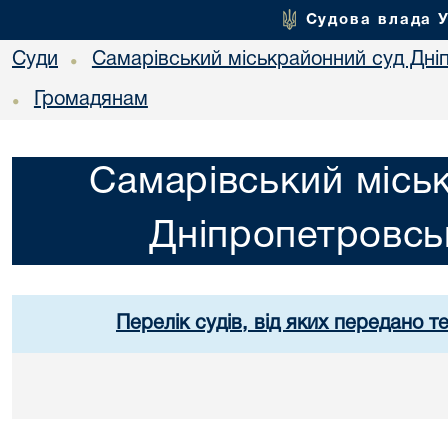
Судова влада 
Суди
Самарівський міськрайонний суд Дніп
•
Громадянам
•
Самарівський місь
Дніпропетровськ
Перелік судів, від яких передано т