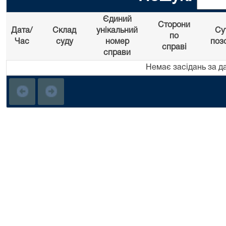
Єдиний
Сторони
Дата/
Склад
унікальний
Су
по
Час
суду
номер
поз
справі
справи
Немає засідань за д