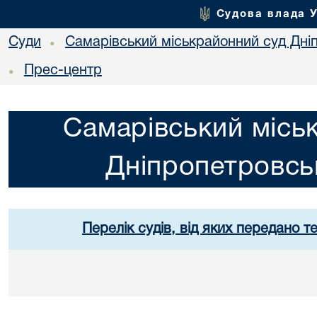
Судова влада 
Суди
Самарівський міськрайонний суд Дніп
•
Прес-центр
•
Самарівський місь
Дніпропетровськ
Перелік судів, від яких передано т