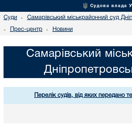
Судова влада 
Суди
Самарівський міськрайонний суд Дніп
•
Прес-центр
Новини
•
•
Самарівський місь
Дніпропетровськ
Перелік судів, від яких передано т