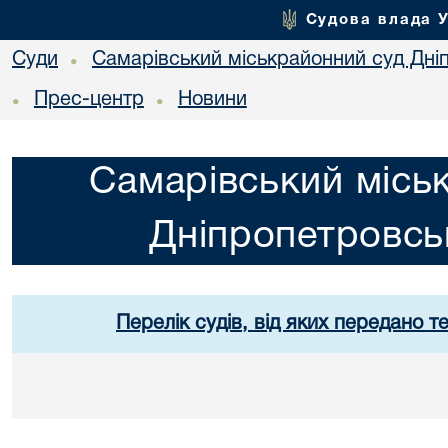
Судова влада 
Суди
Самарівський міськрайонний суд Дніп
•
Прес-центр
Новини
•
•
Самарівський місь
Дніпропетровськ
Перелік судів, від яких передано т