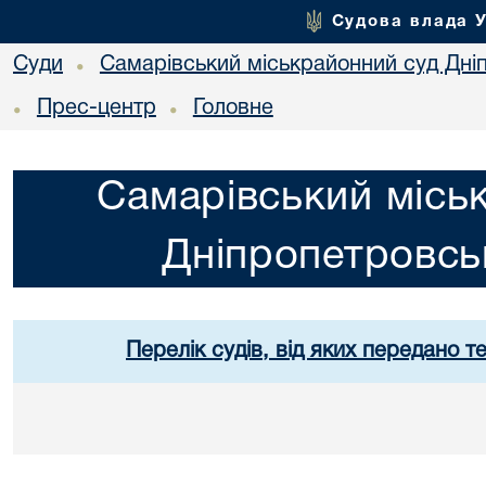
Судова влада 
Суди
Самарівський міськрайонний суд Дніп
•
Прес-центр
Головне
•
•
Самарівський місь
Дніпропетровськ
Перелік судів, від яких передано т