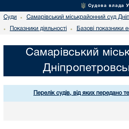
Судова влада 
Суди
Самарівський міськрайонний суд Дніп
•
Показники діяльності
Базові показники е
•
•
Самарівський місь
Дніпропетровськ
Перелік судів, від яких передано т