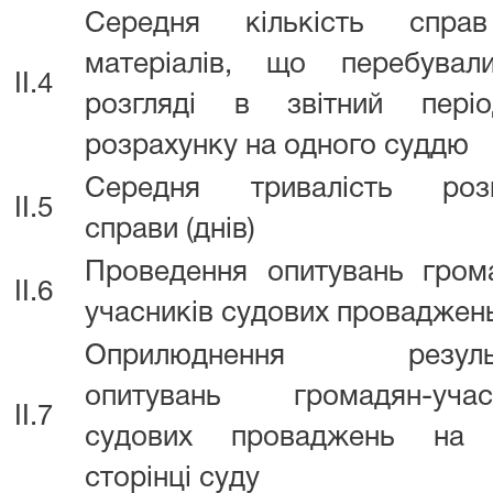
Середня кількість спра
матеріалів, що перебува
II.4
розгляді в звітний пер
розрахунку на одного суддю
Середня тривалість розг
II.5
справи (днів)
Проведення опитувань гром
II.6
учасників судових проваджен
Оприлюднення результ
опитувань громадян-учас
II.7
судових проваджень на 
сторінці суду