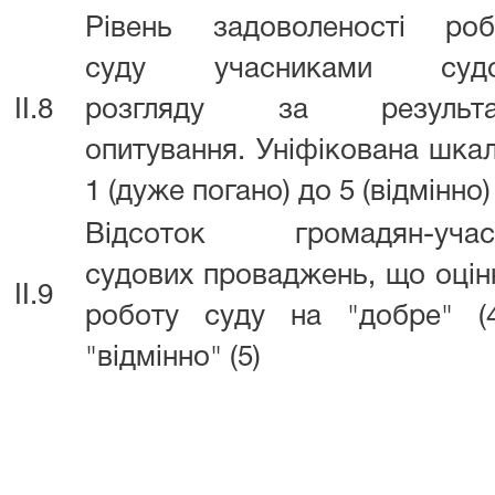
Рівень задоволеності ро
суду учасниками судо
II.8
розгляду за результа
опитування. Уніфікована шкал
1 (дуже погано) до 5 (відмінно)
Відсоток громадян-учасн
судових проваджень, що оці
II.9
роботу суду на "добре" (
"відмінно" (5)