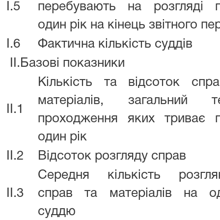
I.5
перебувають на розгляді 
один рік на кінець звітного пе
I.6
Фактична кількість суддів
II.Базові показники
Кількість та відсоток спр
матеріалів, загальний т
II.1
проходження яких триває 
один рік
II.2
Відсоток розгляду справ
Середня кількість розгля
II.3
справ та матеріалів на о
суддю