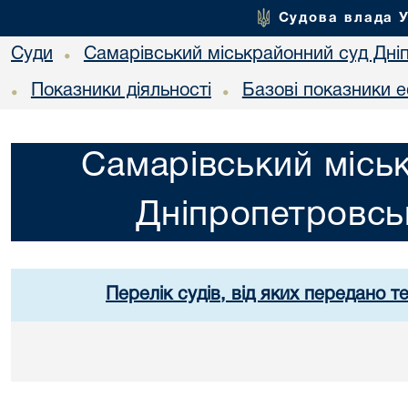
Судова влада 
Суди
Самарівський міськрайонний суд Дніп
•
Показники діяльності
Базові показники е
•
•
Самарівський місь
Дніпропетровськ
Перелік судів, від яких передано т