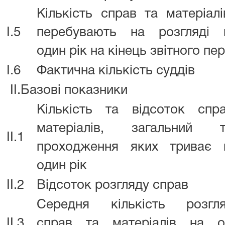
Кількість справ та матеріал
I.5
перебувають на розгляді 
один рік на кінець звітного пе
I.6
Фактична кількість суддів
II.Базові показники
Кількість та відсоток спр
матеріалів, загальний т
II.1
проходження яких триває 
один рік
II.2
Відсоток розгляду справ
Середня кількість розгля
II.3
справ та матеріалів на о