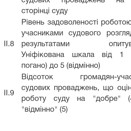
судових проваджень на
сторінці суду
Рівень задоволеності робото
учасниками судового розгля
II.8
результатами опитува
Уніфікована шкала від 1 
погано) до 5 (відмінно)
Відсоток громадян-учас
судових проваджень, що оці
II.9
роботу суду на "добре" (
"відмінно" (5)