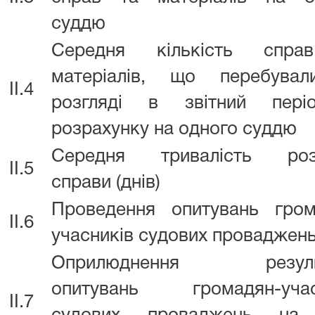
суддю
Середня кількість спр
матеріалів, що перебува
II.4
розгляді в звітний пер
розрахунку на одного суддю
Середня тривалість роз
II.5
справи (днів)
Проведення опитувань гром
II.6
учасників судових проваджен
Оприлюднення результ
опитувань громадян-учас
II.7