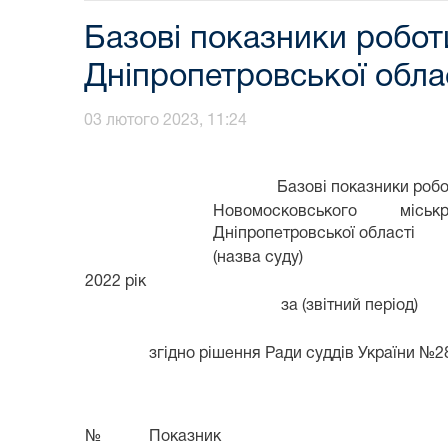
Базові показники робот
Дніпропетровської облас
03 лютого 2023, 11:24
Базові показники роб
Новомосковського міськ
Дніпропетровської області
(назва суду)
2022 рік
за (звітний період)
згідно рішення Ради суддів України №28
№
Показник