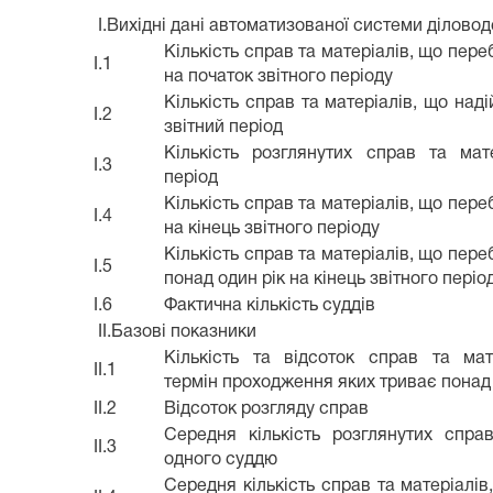
I.Вихідні дані автоматизованої системи ділово
Кількість справ та матеріалів, що пере
I.1
на початок звітного періоду
Кількість справ та матеріалів, що над
I.2
звітний період
Кількість розглянутих справ та мат
I.3
період
Кількість справ та матеріалів, що пере
I.4
на кінець звітного періоду
Кількість справ та матеріалів, що пере
I.5
понад один рік на кінець звітного періо
I.6
Фактична кількість суддів
II.Базові показники
Кількість та відсоток справ та мат
II.1
термін проходження яких триває понад 
II.2
Відсоток розгляду справ
Середня кількість розглянутих спра
II.3
одного суддю
Середня кількість справ та матеріалі