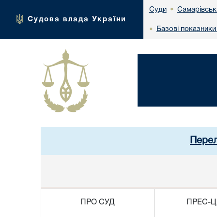
Самарівськ
Суди
•
Судова влада України
Базові показники
•
Перел
ПРО СУД
ПРЕС-Ц