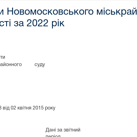
и Новомосковського міськрай
ті за 2022 рік
оти
районного суду
 від 02 квітня 2015 року
Дані за звітний
період