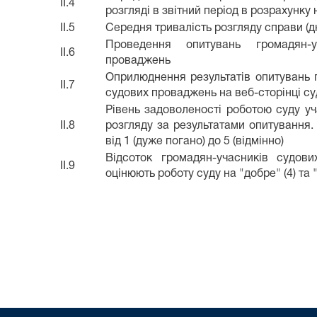
II.4
розгляді в звітний період в розрахунку
II.5
Середня тривалість розгляду справи (дн
Проведення опитувань громадян-у
II.6
проваджень
Оприлюднення результатів опитувань 
II.7
судових проваджень на веб-сторінці су
Рівень задоволеності роботою суду у
II.8
розгляду за результатами опитування.
від 1 (дуже погано) до 5 (відмінно)
Відсоток громадян-учасників судов
II.9
оцінюють роботу суду на "добре" (4) та "