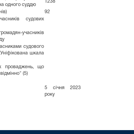
1238
 на одного суддю
ів)
92
часників судових
громадян-учасників
ду
часниками судового
 Уніфікована шкала
их проваджень, що
відмінно" (5)
5 січня 2023
року