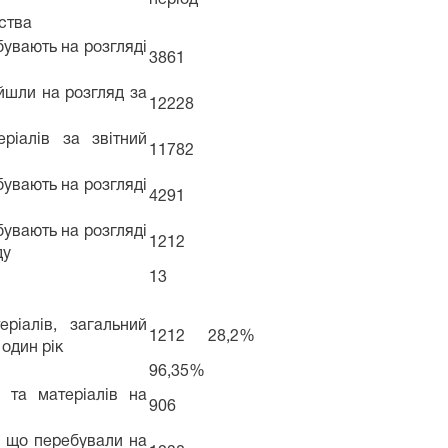
дства
бувають на розгляді
3861
ійшли на розгляд за
12228
еріалів за звітний
11782
бувають на розгляді
4291
бувають на розгляді
1212
ду
13
еріалів, загальний
1212
28,2%
один рік
96,35%
в та матеріалів на
906
в, що перебували на