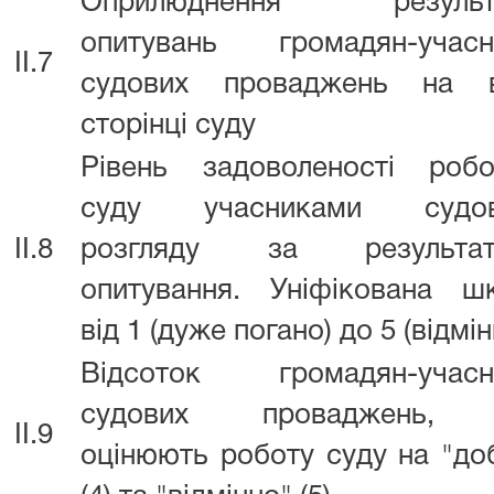
Оприлюднення результа
опитувань громадян-учасн
II.7
судових проваджень на в
сторінці суду
Рівень задоволеності роб
суду учасниками судов
II.8
розгляду за результат
опитування. Уніфікована ш
від 1 (дуже погано) до 5 (відмін
Відсоток громадян-учасн
судових проваджень,
II.9
оцінюють роботу суду на "до