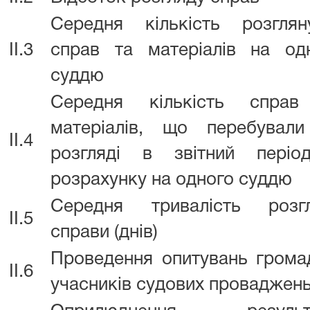
Середня кількість розглян
II.3
справ та матеріалів на од
суддю
Середня кількість справ
матеріалів, що перебувал
II.4
розгляді в звітний пері
розрахунку на одного суддю
Середня тривалість розг
II.5
справи (днів)
Проведення опитувань грома
II.6
учасників судових проваджен