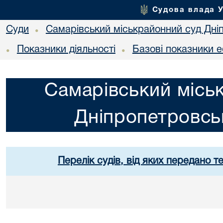
Судова влада 
Суди
Самарівський міськрайонний суд Дніп
•
Показники діяльності
Базові показники е
•
•
Самарівський місь
Дніпропетровськ
Перелік судів, від яких передано т