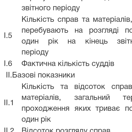
звітного періоду
Кількість справ та матеріалів
перебувають на розгляді п
I.5
один рік на кінець звіт
періоду
I.6
Фактична кількість суддів
II.Базові показники
Кількість та відсоток спра
матеріалів, загальний те
II.1
проходження яких триває п
один рік
II.2
Відсоток розгляду справ