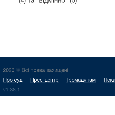
(4) та "відмінно" (5)
2026 © Всі права захищені
Про суд
Прес-центр
Громадянам
Пока
v1.38.1